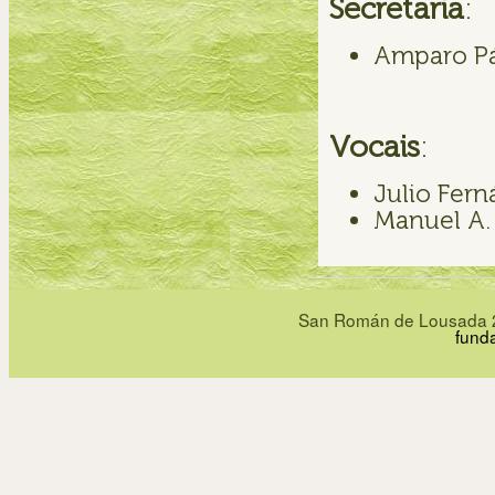
Secretaria
:
Amparo P
Vocais
:
Julio Fer
Manuel A.
San Román de Lousada 27
fund