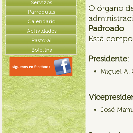
Servizos
O órgano de
Parroquias
administrac
Calendario
Padroado
.
Actividades
Está compo
Pastoral
Boletíns
Presidente
:
Miguel A.
Vicepreside
José Manu