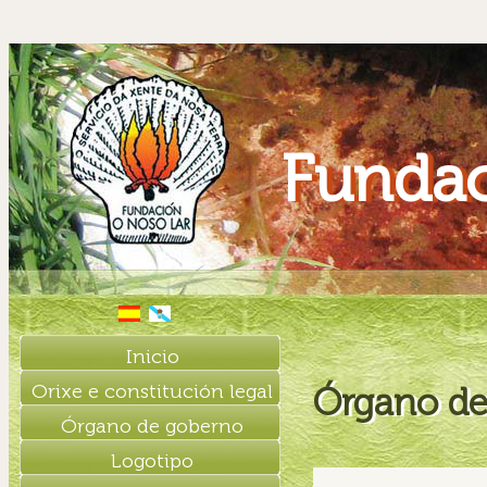
Fundac
Inicio
Orixe e constitución legal
Órgano de
Órgano de goberno
Logotipo