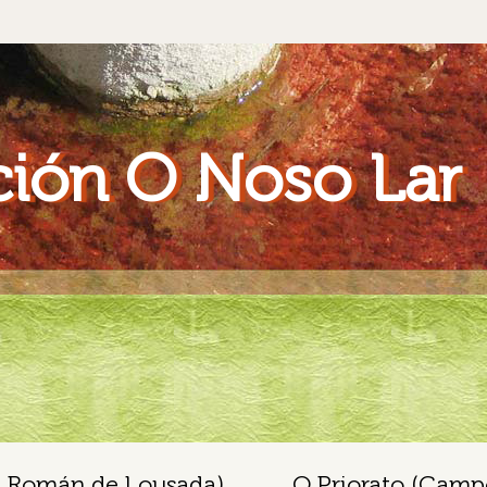
ión O Noso Lar
an Román de Lousada)
O Priorato (Campo