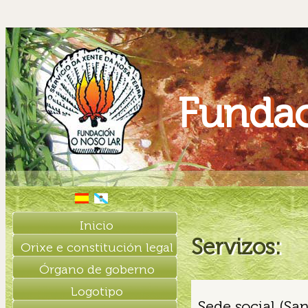
Fundac
Inicio
Servizos:
Orixe e constitución legal
Órgano de goberno
Logotipo
Sede social (S