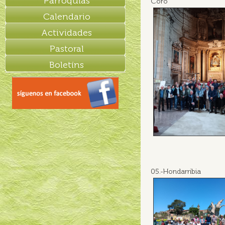
Parroquias
Coro
Calendario
Actividades
Pastoral
Boletíns
05.-Hondarribia