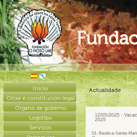
Fundac
Inicio
Actualidade
Orixe e constitución legal
Órgano de goberno
12/05/2025 - Vacac
Logotipo
2025
Servizos
01.-Basilica-Santa-Mar