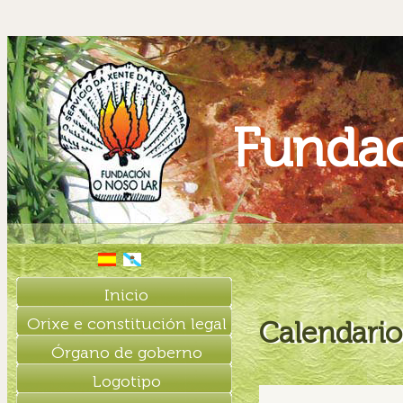
Fundac
Inicio
Orixe e constitución legal
Calendario
Órgano de goberno
Logotipo