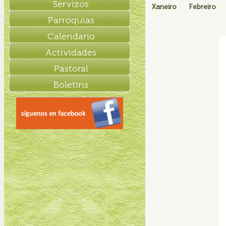
Servizos
Xaneiro
Febreiro
Parroquias
Calendario
Actividades
Pastoral
Boletíns